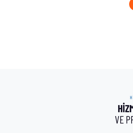
H
HİZ
VE P