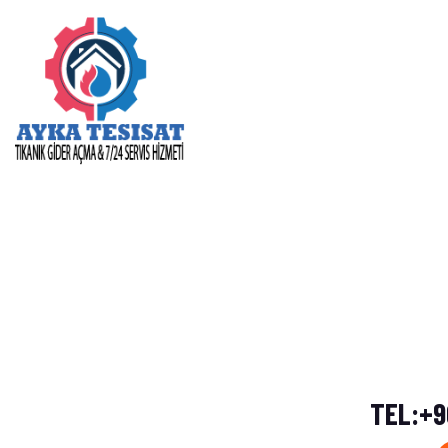
PETEK TEMİZLEME,SU
SU TESİSATÇI
KAÇAĞI TESPİTİ
A
TEL:+90 
TEL:+90 553 663 17 57