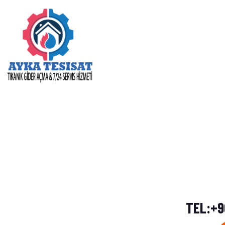
PETEK TEMİZLEME,
SU TESİSAT
KAÇAĞI TESPİTİ
TEL:+9
TEL:+90 553 66