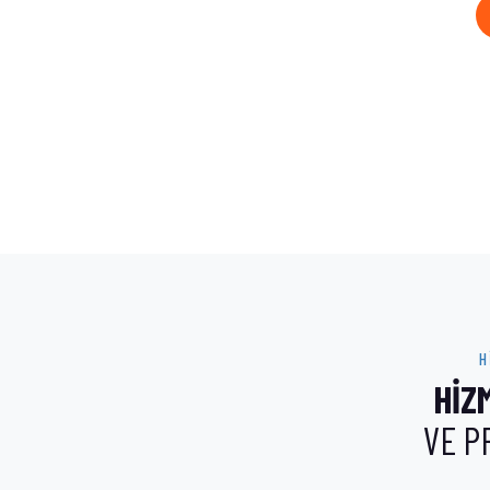
H
HİZ
VE P